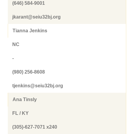
(646) 584-9001
jkarant@seiu32bj.org
Tianna Jenkins
NC
-
(980) 256-8608
tjenkins@seiu32bj.org
Ana Tinsly
FL / KY
(305)-627-7071 x240