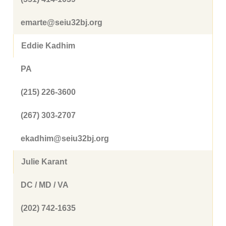
emarte@seiu32bj.org
Eddie Kadhim
PA
(215) 226-3600
(267) 303-2707
ekadhim@seiu32bj.org
Julie Karant
DC / MD / VA
(202) 742-1635