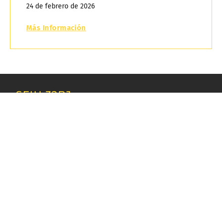
24 de febrero de 2026
Más Información
SEIU 32BJ
Oficina de Manhattan y sede del sindicato
25 West 18th Street
Nueva York, NY 10011
Teléfono: 212-388-3800
ENLACES