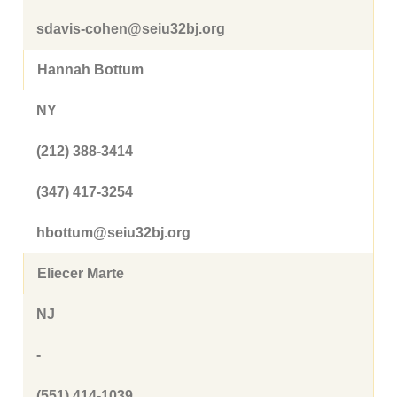
sdavis-cohen@seiu32bj.org
Hannah Bottum
NY
(212) 388-3414
(347) 417-3254
hbottum@seiu32bj.org
Eliecer Marte
NJ
-
(551) 414-1039