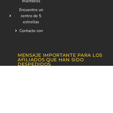
miembros
Encuentre un
centro de 5
estrellas
Contacte con
MENSAJE IMPORTANTE PARA LOS
AFILIADOS QUE HAN SIDO
DESPEDIDOS
Si se encuentra en situación de despido y desea
seguir pagando cuotas al sindicato, puede hacerlo
enviando un cheque por correo al sindicato - 25
West 18th Street, New York, NY 10011.
Tenga en
cuenta
que de acuerdo con la Constitución de la
Local 32BJ, es necesario que los miembros