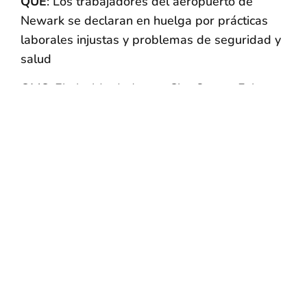
QUE
: Los trabajadores del aeropuerto de
Newark se declaran en huelga por prácticas
laborales injustas y problemas de seguridad y
salud
OMS
: El alcalde de Jersey City, Steven Fulop, y
otros funcionarios electos y miembros del clero
se unirán a los limpiadores de cabina de
Newark PrimeFlight y a sus partidarios
CUANDO
:
Jueves, 31 de marzo de 2016
Concentración de huelga a las 11 horas
*Disponibilidad de la
prensa
en el piquete en los
siguientes horarios:
- Miércoles 30 de marzo a las 22:00 horas
- Jueves, 31 de marzo a las 7:30 horas