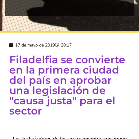
17 de mayo de 2019
20:17
Filadelfia se convierte
en la primera ciudad
del país en aprobar
una legislación de
"causa justa" para el
sector
Los trabajadores de los aparcamientos consiguen