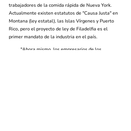
trabajadores de la comida rápida de Nueva York.
Actualmente existen estatutos de "Causa Justa" en
Montana (ley estatal), las Islas Vírgenes y Puerto
Rico, pero el proyecto de ley de Filadelfia es el
primer mandato de la industria en el país.
"Ahora mismo, los empresarios de los
aparcamientos pueden despedir a los
trabajadores por cualquier motivo o sin
motivo alguno. Una causa justa garantiza
la equidad básica y da a los trabajadores
la oportunidad de corregir cualquier
problema antes de perder sus medios de
vida. Los habitantes de Filadelfia deberían
estar orgullosos de ser la primera ciudad
del país en oponerse a un sistema que
trata a los trabajadores como algo