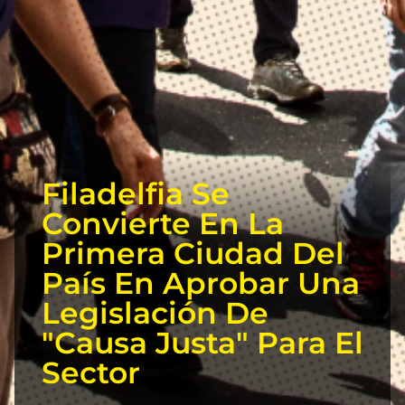
Filadelfia Se
Convierte En La
Primera Ciudad Del
País En Aprobar Una
Legislación De
"causa Justa" Para El
Sector