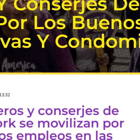
 Y Conserjes D
 Por Los Bueno
ivas Y Condomi
13:32
eros y conserjes de
rk se movilizan por
os empleos en las