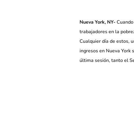
Nueva York, NY-
Cuando 
trabajadores en la pobre
Cualquier día de estos, u
ingresos en Nueva York 
última sesión, tanto el
proyecto de ley que exigi
reducción de impuestos d
salarios por hora, la sal
normas reconocidas de la 
El miércoles, los trabaj
lujo se manifestarán en 
sindicato 32BJ que conoc