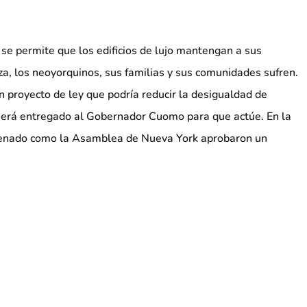
se permite que los edificios de lujo mantengan a sus
za, los neoyorquinos, sus familias y sus comunidades sufren.
n proyecto de ley que podría reducir la desigualdad de
será entregado al Gobernador Cuomo para que actúe. En la
 Senado como la Asamblea de Nueva York aprobaron un
ría a las cooperativas y condominios de lujo que reciben la
e Coop/Condo que paguen una serie de requisitos para los
ud y las prestaciones de jubilación que coincidan con las
industria para los trabajadores de servicios de construcción.
adores residenciales de estas cooperativas y condominios de
apoyo del proyecto de ley junto con los miembros del
en el impacto que puede tener un salario predominante y los