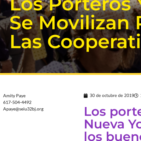
Los Porteros
Se Movilizan
Las Cooperat
30 de octubre de 2019
Amity Paye
617-504-4492
Los port
Apaye@seiu32bj.org
Nueva Yo
los buen