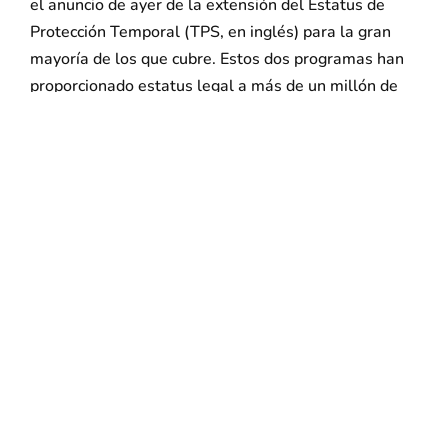
el anuncio de ayer de la extensión del Estatus de
Protección Temporal (TPS, en inglés) para la gran
mayoría de los que cubre. Estos dos programas han
proporcionado estatus legal a más de un millón de
hombres, mujeres y niños durante años, si no
décadas. La extensión del TPS hasta octubre de
20201 para los beneficiarios de El Salvador, Haití,
Nicaragua, Sudán, Honduras y Nepal proporciona un
período crucial durante el cual la administración
Biden y un Congreso recién elegido pueden
finalmente proporcionar a estos residentes de larga
data de los EE.UU. un camino a la ciudadanía. Y la
reinstauración de la DACA para los que solicitan el
estatus por primera vez continúa un programa que ha
permitido a casi un millón de jóvenes la oportunidad
de perseguir sus sueños, y también proporciona una
base firme para extender el estatus permanente.