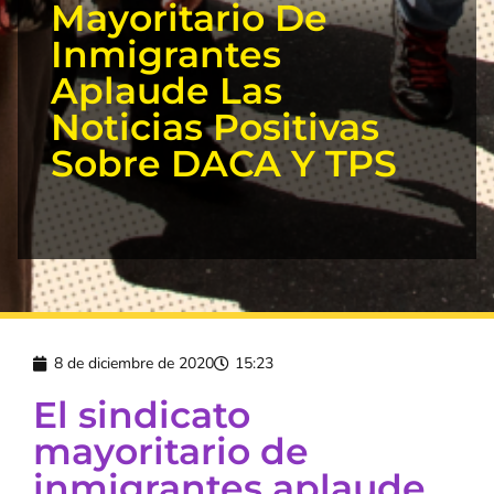
Mayoritario De
Inmigrantes
Aplaude Las
Noticias Positivas
Sobre DACA Y TPS
8 de diciembre de 2020
15:23
El sindicato
mayoritario de
inmigrantes aplaude