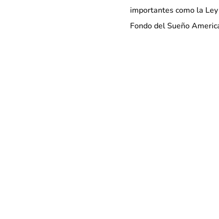
importantes como la Ley
Fondo del Sueño Americano
"Me siento honrado y emo
momento en que el movim
oportunidades", dijo Fig
antecedentes pero unida 
una economía que funcio
Además de la toma de po
ocho dirigentes de la 32
Ejecutivo; Kyle Bragg co
del Presidente; y Shirle
Thacker como Vicepresid