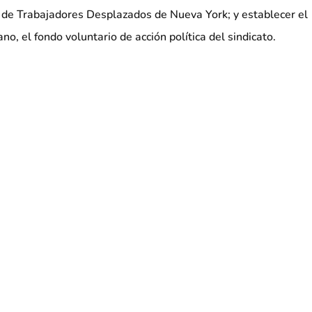
 de Trabajadores Desplazados de Nueva York; y establecer el
, el fondo voluntario de acción política del sindicato.
cionado de ayudar a dirigir este gran sindicato en un
iento obrero de nuestro país se enfrenta a grandes retos y
ueroa. "La 32BJ tiene una membresía que es diversa en
en nuestra dedicación a fortalecer las comunidades, y crear
ne para todos".
sesión de Figueroa como Presidente el miércoles, otros
BJ juraron sus cargos: Larry Engelstein como Vicepresidente
mo Secretario-Tesorero; Lenore Friedlaender como Asistente
y Aldebol, Jaime Contreras, Rob Hill, Gabe Morgan y John
entes.