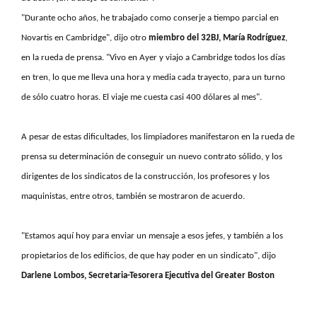
"Durante ocho años, he trabajado como conserje a tiempo parcial en
Novartis en Cambridge", dijo otro
miembro del 32BJ, María Rodríguez
,
en la rueda de prensa. "Vivo en Ayer y viajo a Cambridge todos los días
en tren, lo que me lleva una hora y media cada trayecto, para un turno
de sólo cuatro horas. El viaje me cuesta casi 400 dólares al mes".
A pesar de estas dificultades, los limpiadores manifestaron en la rueda de
prensa su determinación de conseguir un nuevo contrato sólido, y los
dirigentes de los sindicatos de la construcción, los profesores y los
maquinistas, entre otros, también se mostraron de acuerdo.
"Estamos aquí hoy para enviar un mensaje a esos jefes, y también a los
propietarios de los edificios, de que hay poder en un sindicato", dijo
Darlene Lombos, Secretaria-Tesorera Ejecutiva del Greater Boston
Labor Council
, que representa a sindicatos con más de 100.000 afiliados
en la región. "El Labor Council y todos los sindicatos aquí presentes