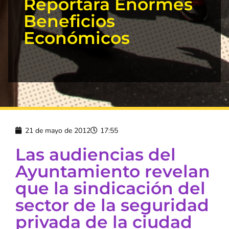
Reportará Enormes
Beneficios
Económicos
21 de mayo de 2012
17:55
Las audiencias del
Ayuntamiento revelan
que la sindicación del
sector de la seguridad
privada de la ciudad