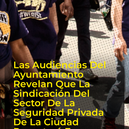
Las Audiencias Del
Ayuntamiento
Revelan Que La
Sindicación Del
Sector De La
Seguridad Privada
De La Ciudad