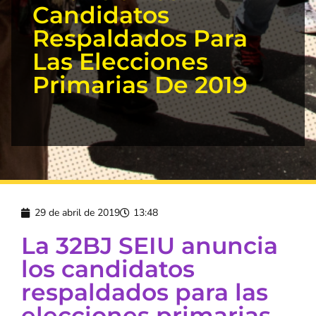
Candidatos
Respaldados Para
Las Elecciones
Primarias De 2019
29 de abril de 2019
13:48
La 32BJ SEIU anuncia
los candidatos
respaldados para las
elecciones primarias