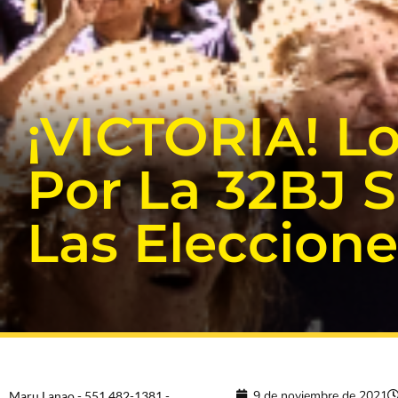
¡VICTORIA! L
Por La 32BJ 
Las Eleccione
9 de noviembre de 2021
Maru Lanao - 551.482-1381 -