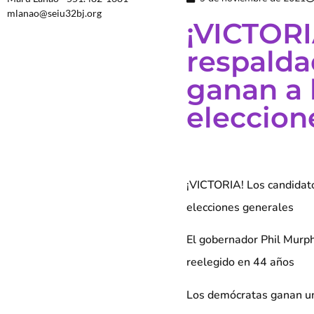
mlanao@seiu32bj.org
¡VICTORI
respalda
ganan a 
eleccion
¡VICTORIA! Los candidato
elecciones generales
El gobernador Phil Murph
reelegido en 44 años
Los demócratas ganan un