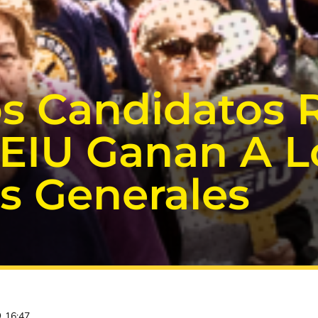
os Candidatos 
SEIU Ganan A L
s Generales
16:47