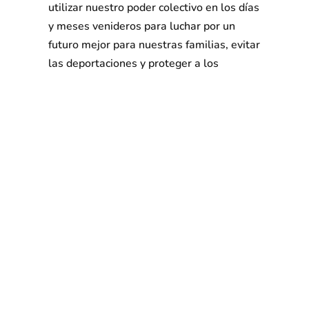
utilizar nuestro poder colectivo en los días
y meses venideros para luchar por un
futuro mejor para nuestras familias, evitar
las deportaciones y proteger a los
inmigrantes, musulmanes y refugiados.
Ahora, más que nunca, debemos unirnos
por encima de las diferencias raciales,
económicas y de otro tipo para luchar
contra el odio, el racismo y la
intolerancia".