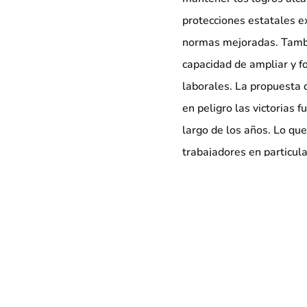
protecciones estatales ex
normas mejoradas. Tambié
capacidad de ampliar y f
laborales. La propuesta
en peligro las victorias 
largo de los años. Lo qu
trabajadores en particula
###
Con 175.000 afiliados, i
sindicato de trabajadores 