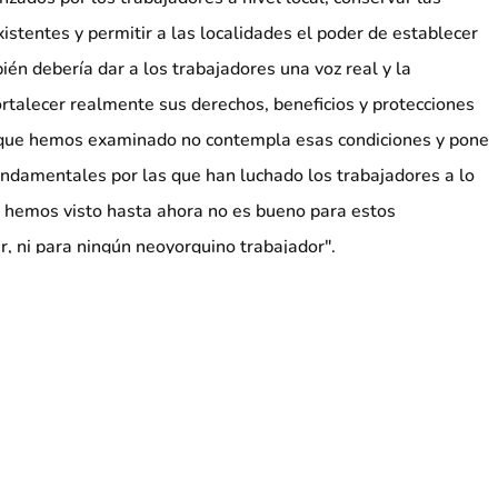
istentes y permitir a las localidades el poder de establecer
n debería dar a los trabajadores una voz real y la
ortalecer realmente sus derechos, beneficios y protecciones
 que hemos examinado no contempla esas condiciones y pone
fundamentales por las que han luchado los trabajadores a lo
e hemos visto hasta ahora no es bueno para estos
r, ni para ningún neoyorquino trabajador".
ncluidos 85.000 en Nueva York, el SEIU 32BJ es el mayor
de servicios de edificios del país.