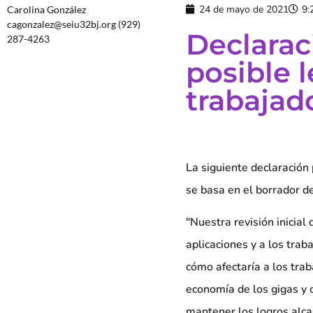
24 de mayo de 2021
9:
Carolina González
cagonzalez@seiu32bj.org (929)
Declarac
287-4263
posible l
trabaja
La siguiente declaración 
se basa en el borrador de
"Nuestra revisión inicial
aplicaciones y a los tra
cómo afectaría a los tra
economía de los gigas y 
mantener los logros alcan