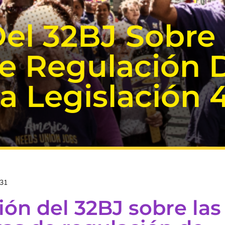
Del 32BJ Sobre
e Regulación 
La Legislación 
:31
ión del 32BJ sobre las