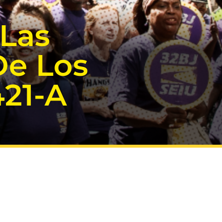
 Las
De Los
421-A