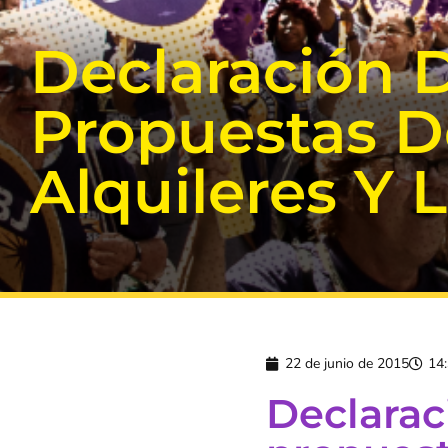
Declaración 
Propuestas D
Alquileres Y 
22 de junio de 2015
14
Declarac