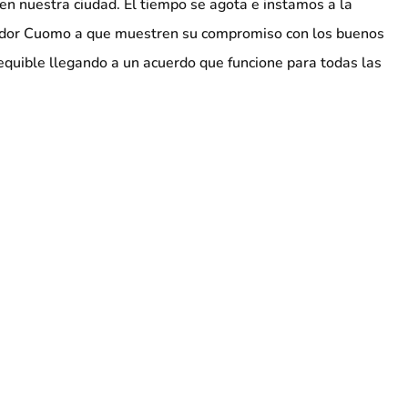
en nuestra ciudad. El tiempo se agota e instamos a la
ador Cuomo a que muestren su compromiso con los buenos
equible llegando a un acuerdo que funcione para todas las
 la ciudad de Nueva York."
ar
resenta a los trabajadores del aeropuerto Logan se
o de Mayo para reclamar el derecho de reunión
ATA: Viernes, 1 de mayo de 2026. La coalición que representa a
rto Logan se manifiesta el Primero de Mayo para reclamar el derecho de