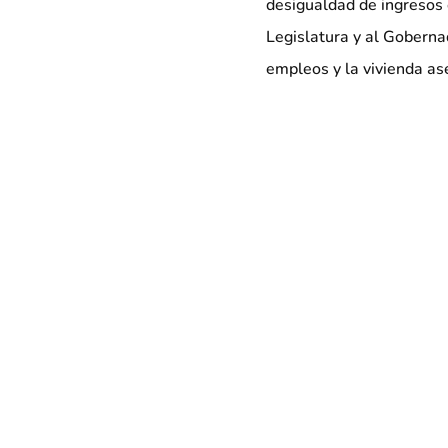
desigualdad de ingresos 
Legislatura y al Gobern
empleos y la vivienda as
familias trabajadoras de
Más para explor
Una coalición que rep
manifiesta el Primer
6 de mayo de 2026
PARA SU PUBLICACIÓN INMEDI
los trabajadores del aeropue