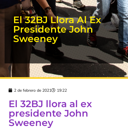
El 32BJ Llora Al Ex
Presidente John
Sweeney
2 de febrero de 2021
19:22
El 32BJ llora al ex
presidente John
Sweeney