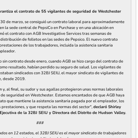
garantiza el contrato de 55 vigilantes de seguridad de Westchester
30 de marzo, se consiguió un contrato laboral para aproximadamente
n la sede central de PepsiCo en Purchase y en una ubicación en
rmó el contrato con AGB Investigative Services tras semanas de
 distribución de folletos en las sedes de Pepsico. El nuevo contrato
prestaciones de los trabajadores, incluida la asistencia sanitaria
mpleador.
do sin contrato desde enero, cuando AGB se hizo cargo del contrato de
omo resultado, habían perdido su seguro de salud. Los vigilantes de
estaban sindicados con 32BJ SEIU, el mayor sindicato de vigilantes de
e, desde 2019.
 y, al final, su sudor y sus agallas protegieron unas normas laborales
tes de seguridad en Westchester. Estamos encantados de que AGB haya
rato que mantiene la asistencia sanitaria pagada por el empleador, los
s prestaciones, y que respeta las normas del sector",
declaró Shirley
Ejecutiva de la 32BJ SEIU y Directora del Distrito de Hudson Valley.
###
dos en 12 estados, el 32BJ SEIU es el mayor sindicato de trabajadores