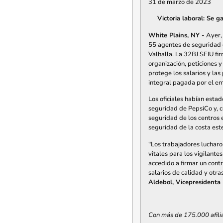
31 de marzo de 2023
Victoria laboral: Se 
White Plains, NY -
Ayer, 
55 agentes de seguridad e
Valhalla. La 32BJ SEIU fi
organización, peticiones y
protege los salarios y las 
integral pagada por el e
Los oficiales habían esta
seguridad de PepsiCo y, c
seguridad de los centros 
seguridad de la costa est
"Los trabajadores lucharon
vitales para los vigilan
accedido a firmar un cont
salarios de calidad y otra
Aldebol, Vicepresidenta 
Con más de 175.000 afilia