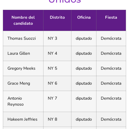
Nombre del
Distrito
Oficina
Fiesta
candidato
Thomas Suozzi
NY 3
diputado
Demócrata
Laura Gillen
NY 4
diputado
Demócrata
Gregory Meeks
NY 5
diputado
Demócrata
Grace Meng
NY 6
diputado
Demócrata
Antonio
NY 7
diputado
Demócrata
Reynoso
Hakeem Jeffries
NY 8
diputado
Demócrata