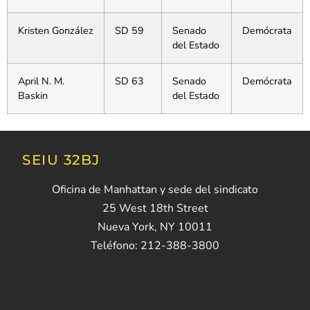
Kristen González
SD 59
Senado
Demócrata
del Estado
April N. M.
SD 63
Senado
Demócrata
Baskin
del Estado
SEIU 32BJ
Oficina de Manhattan y sede del sindicato
25 West 18th Street
Nueva York, NY 10011
Teléfono: 212-388-3800