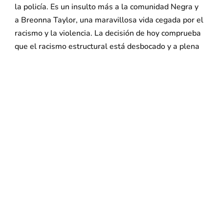
la policía. Es un insulto más a la comunidad Negra y
a Breonna Taylor, una maravillosa vida cegada por el
racismo y la violencia. La decisión de hoy comprueba
que el racismo estructural está desbocado y a plena
vista en nuestro sistema legal. La policía le quitó la
vida a Breonna pero jamás le quitarán su humanidad.
Ella seguirá inspirando la lucha por la justicia para la
gente Negra por todas partes.
With over 175,000 members in 11 states, 32BJ SEIU
is the largest property services union in the country.
###