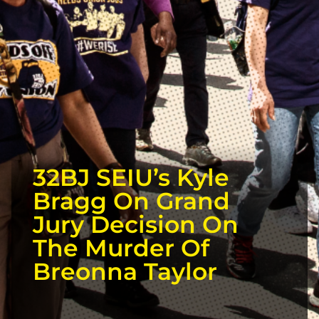
32BJ SEIU’s Kyle
Bragg On Grand
Jury Decision On
The Murder Of
Breonna Taylor