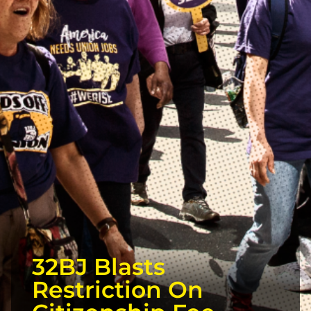
32BJ Blasts
Restriction On