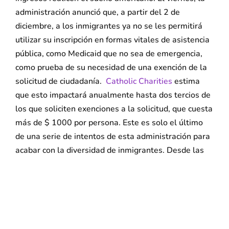
administración anunció que, a partir del 2 de
diciembre, a los inmigrantes ya no se les permitirá
utilizar su inscripción en formas vitales de asistencia
pública, como Medicaid que no sea de emergencia,
como prueba de su necesidad de una exención de la
solicitud de ciudadanía.
Catholic Charities
estima
que esto impactará anualmente hasta dos tercios de
los que soliciten exenciones a la solicitud, que cuesta
más de $ 1000 por persona. Este es solo el último
de una serie de intentos de esta administración para
acabar con la diversidad de inmigrantes. Desde las
restricciones de asilo hasta el intento de la regla de
“carga pública”, son un asalto deliberado contra las
fundaciones de la democracia estadounidense. Nos
unimos a todos aquellos — negros, marrones y
blancos, ricos y pobres — que se comprometen a