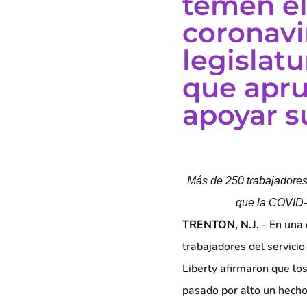
temen el
coronavir
legislat
que apru
apoyar s
Más de 250 trabajadores 
que la COVID-
TRENTON, N.J.
- En una c
trabajadores del servici
Liberty afirmaron que lo
pasado por alto un hecho