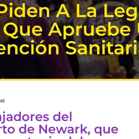
Piden A La Leg
 Que Apruebe 
nción Sanitari
:48
ajadores del
to de Newark, que