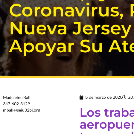
Coronavirus, 
Nueva Jersey
Apoyar Su Ate
5 de marzo de 2020
20
Madeleine Ball
347-602-3129
Los trab
mball@seiu32bj.org
aeropuer