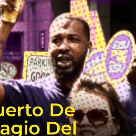
uerto De
agio Del