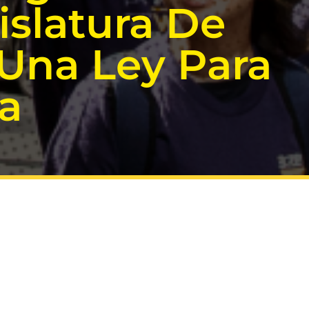
islatura De
Una Ley Para
a