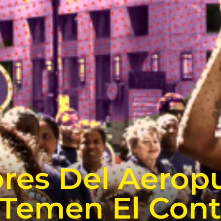
ores Del Aerop
Temen El Cont